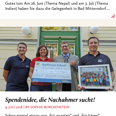
Gutes tun: Am 26. Juni (Thema Nepal) und am 3. Juli (Thema
Indien) haben Sie dazu die Gelegenheit in Bad Mitterndorf.…
Spendenidee, die Nachahmer sucht!
9. JULI 2018
BY SOPHIE BORCKENSTEIN
Schon einmal etwas von „fair.wursten“ und „fair.käsen“