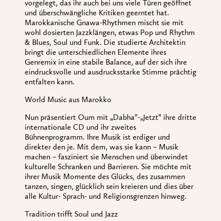
vorgelegt, das ihr auch bei uns viele Türen geöffnet
und überschwängliche Kritiken geerntet hat.
Marokkanische Gnawa-Rhythmen mischt sie mit
wohl dosierten Jazzklängen, etwas Pop und Rhythm
& Blues, Soul und Funk. Die studierte Architektin
bringt die unterschiedlichen Elemente ihres
Genremix in eine stabile Balance, auf der sich ihre
eindrucksvolle und ausdrucksstarke Stimme prächtig
entfalten kann.
World Music aus Marokko
Nun präsentiert Oum mit „Dabha“-„Jetzt“ ihre dritte
internationale CD und ihr zweites
Bühnenprogramm. Ihre Musik ist erdiger und
direkter den je. Mit dem, was sie kann – Musik
machen – fasziniert sie Menschen und überwindet
kulturelle Schranken und Barrieren. Sie möchte mit
ihrer Musik Momente des Glücks, des zusammen
tanzen, singen, glücklich sein kreieren und dies über
alle Kultur- Sprach- und Religionsgrenzen hinweg.
Tradition trifft Soul und Jazz