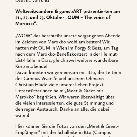
DANKE von uns!
Weltweitwandern & gamsbART präsentierten am
21., 22. und 23. Oktober „OUM – The voice of
Morocco“.
„WOW“ das beschreibt unsere vergangenen Abende
im Zeichen von Marokko wohl am besten! Wir
hatten mit OUM in Wien im Porgy & Bess, am Tag
nach dem Marokko-Benefizkonzert in der Helmut-
List-Halle in Graz, gleich zwei weitere wunderbare
Konzertabende!
Davor konnten wir gemeinsam mit Itto, der Leiterin
des Campus Vivant’e und unserem Obmann
Christian Hlade viele unserer lieben Projekt-
UnterstützerInnen beim „Meet & Greet mit
Marokko“ begrüßen
. Wir waren überwältigt über
die vielen Interessierten, die gute Stimmung und
den regen Austausch. Danke an alle, die dabei
waren!
Hier können Sie die Fotos von den „Meet & Greet-
Empfängen“ mit der Schulleiterin Itto (Campus