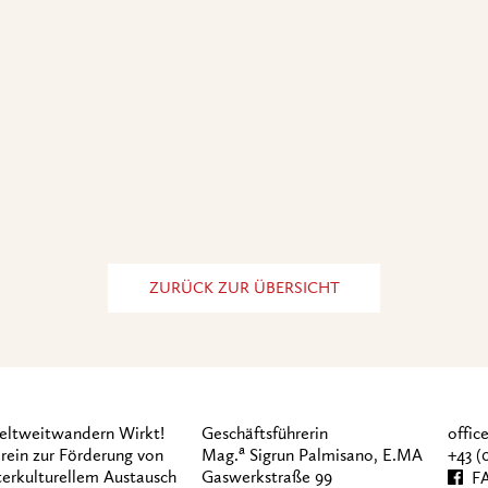
ZURÜCK ZUR ÜBERSICHT
ltweitwandern Wirkt!
Geschäftsführerin
offi
a
rein zur Förderung von
Mag.
Sigrun Palmisano, E.MA
+43 (
terkulturellem Austausch
Gaswerkstraße 99
FA