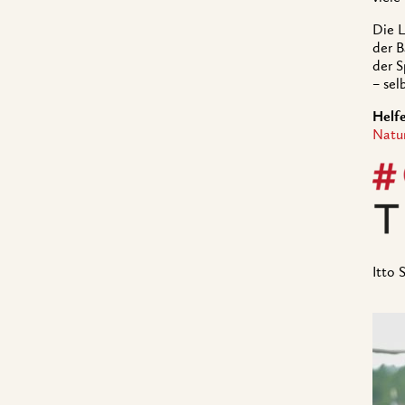
Die L
der B
der S
– sel
Helfe
Natu
Itto 