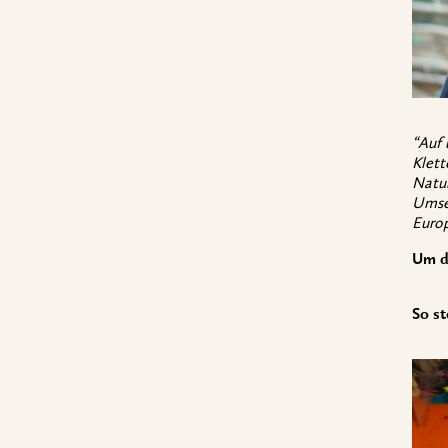
“Auf 
Klett
Natur
Umset
Europ
Um d
So st