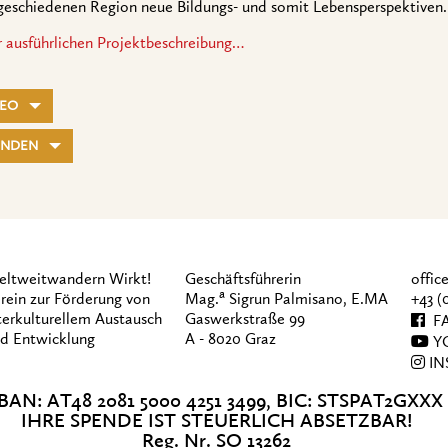
geschiedenen Region neue Bildungs- und somit Lebensperspektiven.
r ausführlichen Projektbeschreibung…
DEO
ENDEN
ltweitwandern Wirkt!
Geschäftsführerin
offi
a
rein zur Förderung von
Mag.
Sigrun Palmisano, E.MA
+43 (
terkulturellem Austausch
Gaswerkstraße 99
FA
d Entwicklung
A - 8020 Graz
Y
IN
BAN: AT48 2081 5000 4251 3499, BIC: STSPAT2GXXX
IHRE SPENDE IST STEUERLICH ABSETZBAR!
Reg. Nr. SO 13262