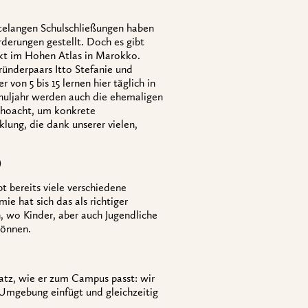
telangen Schulschließungen haben
derungen gestellt. Doch es gibt
ekt im Hohen Atlas in Marokko.
nderpaars Itto Stefanie und
von 5 bis 15 lernen hier täglich in
chuljahr werden auch die ehemaligen
choacht, um konkrete
lung, die dank unserer vielen,
)
t bereits viele verschiedene
e hat sich das als richtiger
en, wo Kinder, aber auch Jugendliche
können.
latz, wie er zum Campus passt: wir
 Umgebung einfügt und gleichzeitig