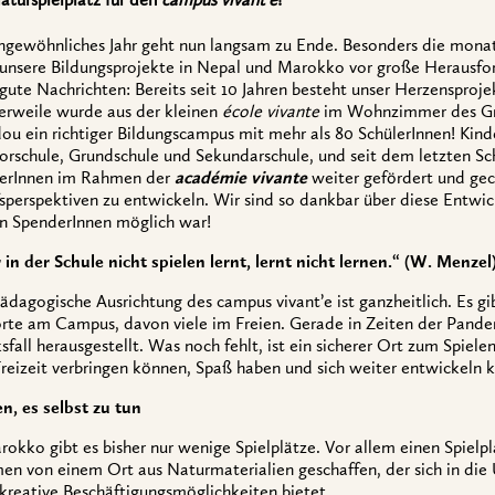
aturspielplatz für den
campus vivant’e
!
ngewöhnliches Jahr geht nun langsam zu Ende. Besonders die mona
unsere Bildungsprojekte in Nepal und Marokko vor große Herausfor
gute Nachrichten: Bereits seit 10 Jahren besteht unser Herzensproj
erweile wurde aus der kleinen
école vivante
im Wohnzimmer des Grü
u ein richtiger Bildungscampus mit mehr als 80 SchülerInnen! Kinder 
orschule, Grundschule und Sekundarschule, und seit dem letzten S
lerInnen im Rahmen der
académie vivante
weiter gefördert und ge
sperspektiven zu entwickeln. Wir sind so dankbar über diese Entwick
n SpenderInnen möglich war!
in der Schule nicht spielen lernt, lernt nicht lernen.“ (W. Menzel
ädagogische Ausrichtung des campus vivant’e ist ganzheitlich. Es gib
rte am Campus, davon viele im Freien. Gerade in Zeiten der Pandemi
sfall herausgestellt. Was noch fehlt, ist ein sicherer Ort zum Spiel
Freizeit verbringen können, Spaß haben und sich weiter entwickeln 
n, es selbst zu tun
rokko gibt es bisher nur wenige Spielplätze. Vor allem einen Spielp
en von einem Ort aus Naturmaterialien geschaffen, der sich in die
 kreative Beschäftigungsmöglichkeiten bietet.