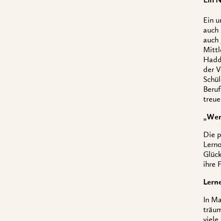
Ein N
Ein u
auch 
auch 
Mittl
Haddo
der V
Schü
Beruf
treue
„Wer 
Die p
Lerno
Glück
ihre 
Lerne
In Ma
träum
viele