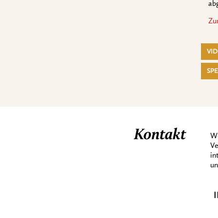
ab
Zu
VI
SP
X
Wo Musik Zukunft schafft
Kontakt
We
Ve
in
un
Musik kann Türen öffnen, Talente
fördern und jungen Menschen neue
Perspektiven schenken. Deshalb freuen
I
wir uns sehr, euch die Magdalena Music
School in San Agustín (Kolumbien) als