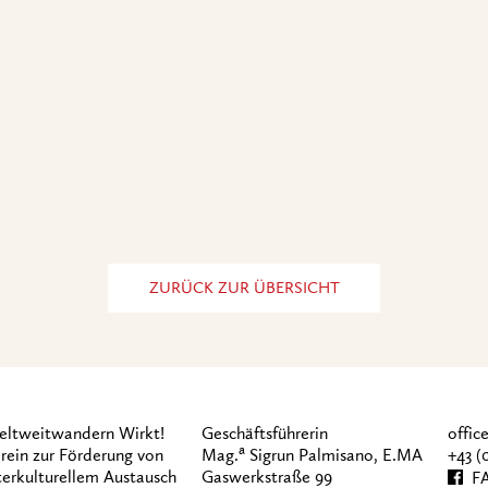
ZURÜCK ZUR ÜBERSICHT
ltweitwandern Wirkt!
Geschäftsführerin
offi
a
rein zur Förderung von
Mag.
Sigrun Palmisano, E.MA
+43 (
terkulturellem Austausch
Gaswerkstraße 99
FA