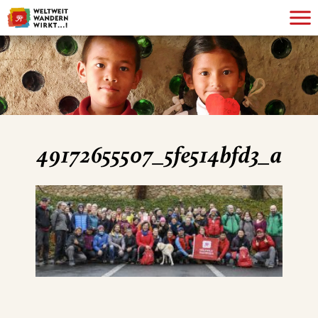
49172655507_5fe514bfd3_a