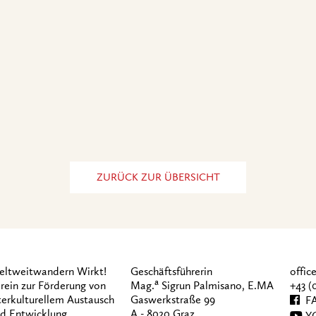
ZURÜCK ZUR ÜBERSICHT
ltweitwandern Wirkt!
Geschäftsführerin
offi
a
rein zur Förderung von
Mag.
Sigrun Palmisano, E.MA
+43 (
terkulturellem Austausch
Gaswerkstraße 99
FA
d Entwicklung
A - 8020 Graz
Y