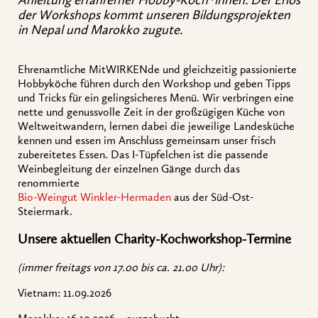
Anleitung erfahrerner Hobby-Köch*innen. Der Erlös
der Workshops kommt unseren Bildungsprojekten
in Nepal und Marokko zugute.
Ehrenamtliche MitWIRKENde und gleichzeitig passionierte
Hobbyköche führen durch den Workshop und geben Tipps
und Tricks für ein gelingsicheres Menü. Wir verbringen eine
nette und genussvolle Zeit in der großzügigen Küche von
Weltweitwandern, lernen dabei die jeweilige Landesküche
kennen und essen im Anschluss gemeinsam unser frisch
zubereitetes Essen. Das I-Tüpfelchen ist die passende
Weinbegleitung der einzelnen Gänge durch das
renommierte
Bio-Weingut Winkler-Hermaden
aus der Süd-Ost-
Steiermark.
Unsere aktuellen Charity-Kochworkshop-Termine
(immer freitags von 17.00 bis ca. 21.00 Uhr):
V
ietnam: 11.09.2026