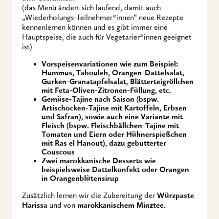
(das Menü ändert sich laufend, damit auch
„Wiederholungs-Teilnehmer*innen“ neue Rezepte
kennenlernen können und es gibt immer eine
Hauptspeise, die auch für Vegetarier*innen geeignet
ist)
Vorspeisenvariationen wie zum Beispiel:
Hummus, Tabouleh, Orangen-Dattelsalat,
Gurken-Granatapfelsalat, Blätterteigröllchen
mit Feta-Oliven-Zitronen-Füllung, etc.
Gemüse-Tajine nach Saison (bspw.
Artischocken-Tajine mit Kartoffeln, Erbsen
und Safran), sowie auch eine Variante mit
Fleisch (bspw.
Fleischbällchen-Tajine mit
Tomaten und Eiern oder Hühnerspießchen
mit Ras el Hanout)
, dazu gebutterter
Couscous
Zwei marokkanische Desserts wie
beispielsweise
Dattelkonfekt oder
Orangen
in Orangenblütensirup
Zusätzlich lernen wir die Zubereitung der
Würzpaste
Harissa
und von
marokkanischem Minztee.