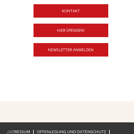
KONTAKT
HIER SPENDEN!
NEWSLETTER ANMELDEN
X
Wo
Musik
IMPRESSUM
OFFENLEGUNG UND DATENSCHUTZ