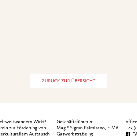
ZURÜCK ZUR ÜBERSICHT
ltweitwandern Wirkt!
Geschäftsführerin
offi
a
rein zur Förderung von
Mag.
Sigrun Palmisano, E.MA
+43 (
terkulturellem Austausch
Gaswerkstraße 99
FA