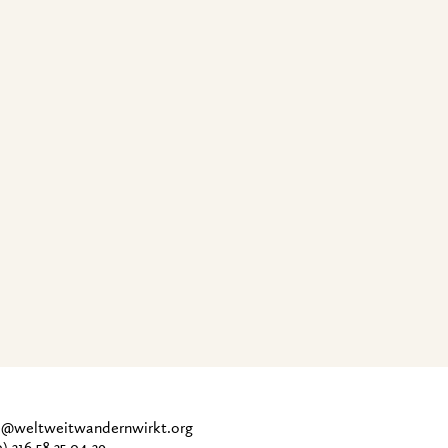
ce@weltweitwandernwirkt.org
0) 316 58 35 04-39