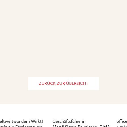
ZURÜCK ZUR ÜBERSICHT
ltweitwandern Wirkt!
Geschäftsführerin
offi
a
rein zur Förderung von
Mag.
Sigrun Palmisano, E.MA
+43 (