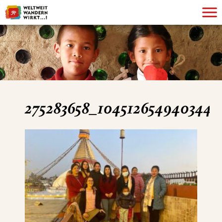
275283658_1045126549403442