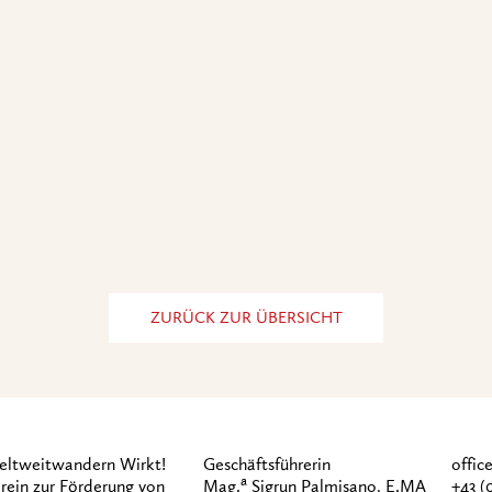
ZURÜCK ZUR ÜBERSICHT
ltweitwandern Wirkt!
Geschäftsführerin
offi
a
rein zur Förderung von
Mag.
Sigrun Palmisano, E.MA
+43 (