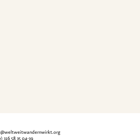
ce@weltweitwandernwirkt.org
0) 316 58 35 04-39