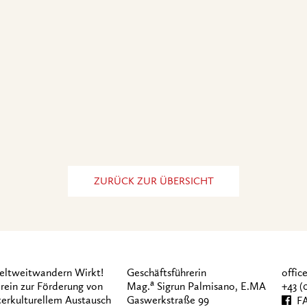
ZURÜCK ZUR ÜBERSICHT
ltweitwandern Wirkt!
Geschäftsführerin
offi
a
rein zur Förderung von
Mag.
Sigrun Palmisano, E.MA
+43 (
terkulturellem Austausch
Gaswerkstraße 99
FA