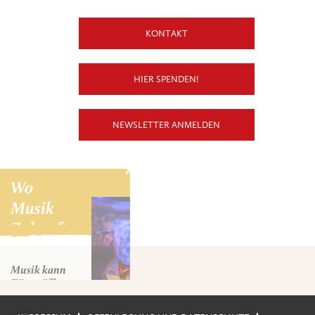
KONTAKT
X
Wo Musik Zukunft schafft
HIER SPENDEN!
NEWSLETTER ANMELDEN
Musik kann Türen öffnen, Talente
fördern und jungen Menschen neue
Perspektiven schenken. Deshalb freuen
wir uns sehr, euch die Magdalena
Music School in San Agustín
(Kolumbien) als neues Bildungsprojekt
unseres Vereins vorzustellen.