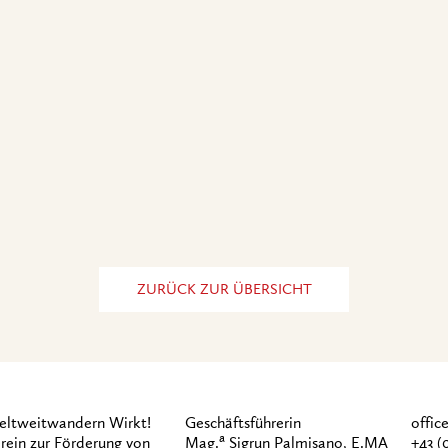
ZURÜCK ZUR ÜBERSICHT
ltweitwandern Wirkt!
Geschäftsführerin
offi
a
rein zur Förderung von
Mag.
Sigrun Palmisano, E.MA
+43 (