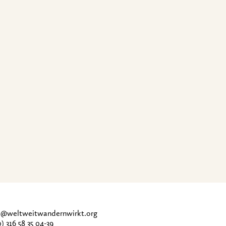
ce@weltweitwandernwirkt.org
0) 316 58 35 04-39