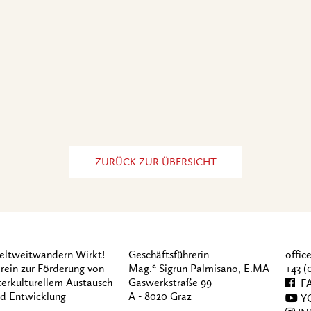
ZURÜCK ZUR ÜBERSICHT
ltweitwandern Wirkt!
Geschäftsführerin
offi
a
rein zur Förderung von
Mag.
Sigrun Palmisano, E.MA
+43 (
terkulturellem Austausch
Gaswerkstraße 99
FA
d Entwicklung
A - 8020 Graz
Y