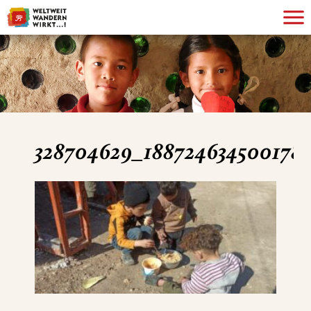
328704629_188724634500178