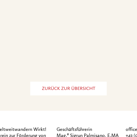
ZURÜCK ZUR ÜBERSICHT
ltweitwandern Wirkt!
Geschäftsführerin
offi
a
rein zur Förderung von
Mag.
Sigrun Palmisano, E.MA
+43 (