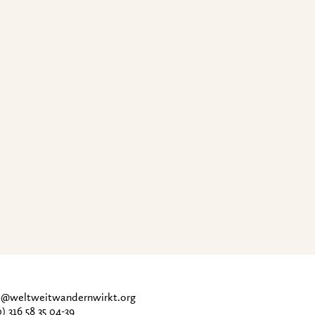
ce@weltweitwandernwirkt.org
0) 316 58 35 04-39