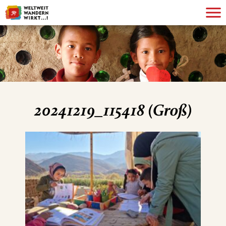
20241219_115418 (Groß)