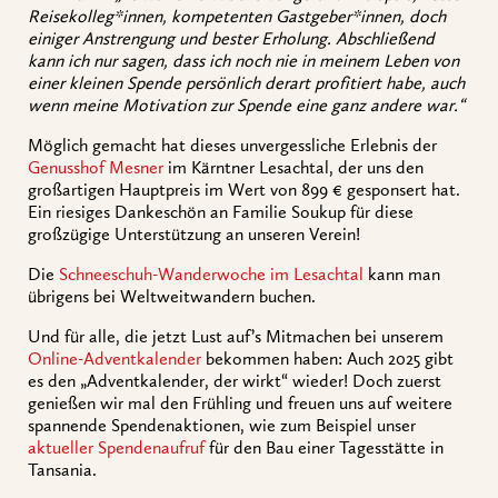
Reisekolleg*innen, kompetenten Gastgeber*innen, doch
einiger Anstrengung und bester Erholung. Abschließend
kann ich nur sagen, dass ich noch nie in meinem Leben von
einer kleinen Spende persönlich derart profitiert habe, auch
wenn meine Motivation zur Spende eine ganz andere war.“
Möglich gemacht hat dieses unvergessliche Erlebnis der
Genusshof Mesner
im Kärntner Lesachtal, der uns den
großartigen Hauptpreis im Wert von 899 € gesponsert hat.
Ein riesiges Dankeschön an Familie Soukup für diese
großzügige Unterstützung an unseren Verein!
Die
Schneeschuh-Wanderwoche im Lesachtal
kann man
übrigens bei Weltweitwandern buchen.
Und für alle, die jetzt Lust auf’s Mitmachen bei unserem
Online-Adventkalender
bekommen haben: Auch 2025 gibt
es den „Adventkalender, der wirkt“ wieder! Doch zuerst
genießen wir mal den Frühling und freuen uns auf weitere
spannende Spendenaktionen, wie zum Beispiel unser
aktueller Spendenaufruf
für den Bau einer Tagesstätte in
Tansania.