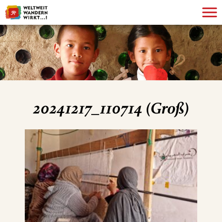
20241217_110714 (Groß)