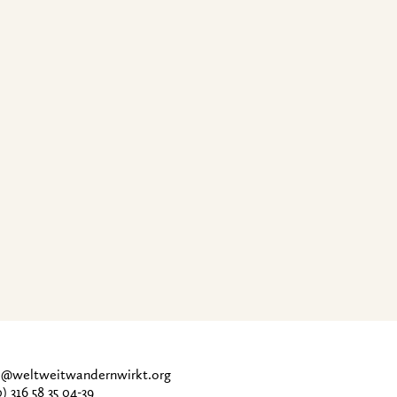
ce@weltweitwandernwirkt.org
0) 316 58 35 04-39