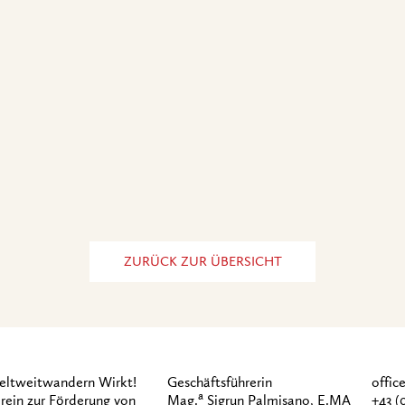
ZURÜCK ZUR ÜBERSICHT
ltweitwandern Wirkt!
Geschäftsführerin
offi
a
rein zur Förderung von
Mag.
Sigrun Palmisano, E.MA
+43 (