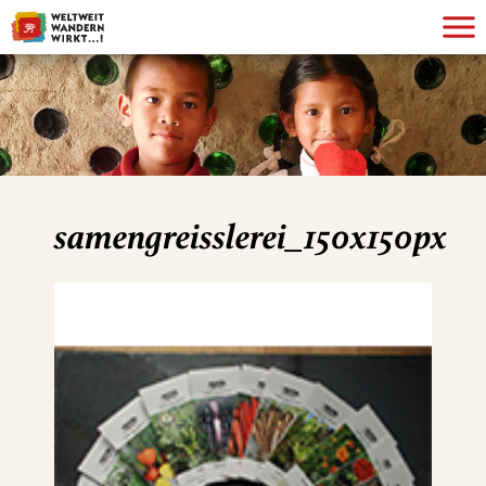
samengreisslerei_150x150px