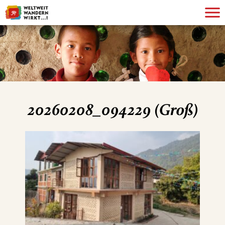
20260208_094229 (Groß)