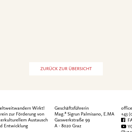
ZURÜCK ZUR ÜBERSICHT
ltweitwandern Wirkt!
Geschäftsführerin
offi
a
rein zur Förderung von
Mag.
Sigrun Palmisano, E.MA
+43 (
terkulturellem Austausch
Gaswerkstraße 99
FA
d Entwicklung
A - 8020 Graz
Y