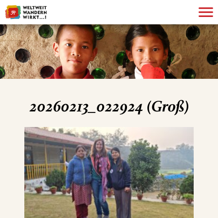
20260213_022924 (Groß)