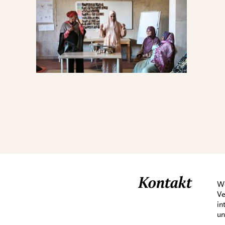
Kontakt
We
Ve
in
X
un
Wo Musik