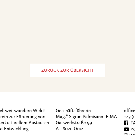
ZURÜCK ZUR ÜBERSICHT
ltweitwandern Wirkt!
Geschäftsführerin
offi
a
rein zur Förderung von
Mag.
Sigrun Palmisano, E.MA
+43 (
terkulturellem Austausch
Gaswerkstraße 99
FA
d Entwicklung
A - 8020 Graz
Y