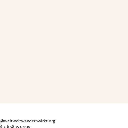
ce@weltweitwandernwirkt.org
0) 316 58 35 04-39