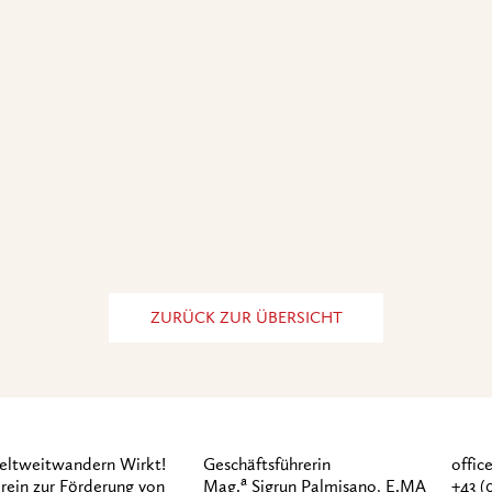
ZURÜCK ZUR ÜBERSICHT
ltweitwandern Wirkt!
Geschäftsführerin
offi
a
rein zur Förderung von
Mag.
Sigrun Palmisano, E.MA
+43 (