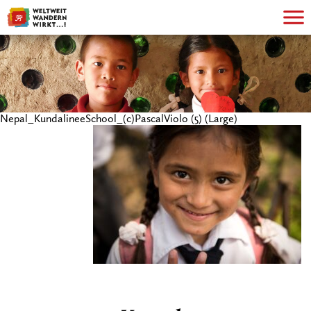
Nepal_KundalineeSchool_(c)PascalViolo (5) (Large)