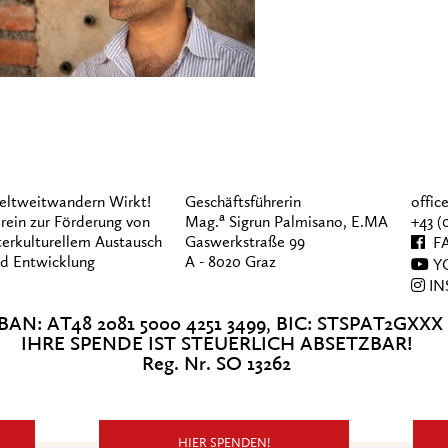
ltweitwandern Wirkt!
Geschäftsführerin
offi
a
rein zur Förderung von
Mag.
Sigrun Palmisano, E.MA
+43 (
terkulturellem Austausch
Gaswerkstraße 99
FA
d Entwicklung
A - 8020 Graz
Y
IN
BAN: AT48 2081 5000 4251 3499, BIC: STSPAT2GXXX
IHRE SPENDE IST STEUERLICH ABSETZBAR!
Reg. Nr. SO 13262
HIER SPENDEN!