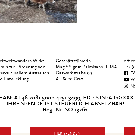
ltweitwandern Wirkt!
Geschäftsführerin
offi
a
rein zur Förderung von
Mag.
Sigrun Palmisano, E.MA
+43 (
terkulturellem Austausch
Gaswerkstraße 99
FA
d Entwicklung
A - 8020 Graz
Y
IN
BAN: AT48 2081 5000 4251 3499, BIC: STSPAT2GXXX
IHRE SPENDE IST STEUERLICH ABSETZBAR!
Reg. Nr. SO 13262
HIER SPENDEN!