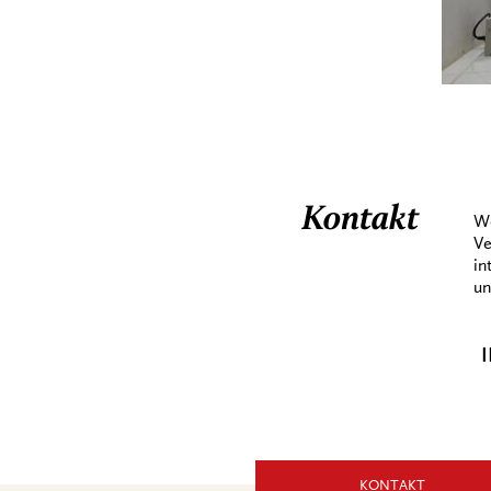
Kontakt
We
Ve
in
un
X
I
Wo Musik
Zukunft
schafft
KONTAKT
Musik kann Türen