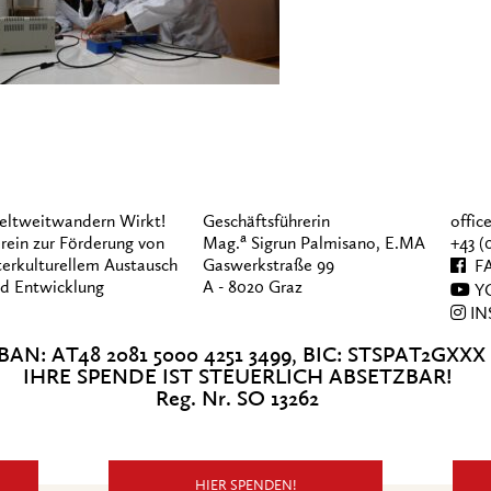
ltweitwandern Wirkt!
Geschäftsführerin
offi
a
rein zur Förderung von
Mag.
Sigrun Palmisano, E.MA
+43 (
terkulturellem Austausch
Gaswerkstraße 99
FA
d Entwicklung
A - 8020 Graz
Y
IN
BAN: AT48 2081 5000 4251 3499, BIC: STSPAT2GXXX
IHRE SPENDE IST STEUERLICH ABSETZBAR!
Reg. Nr. SO 13262
HIER SPENDEN!