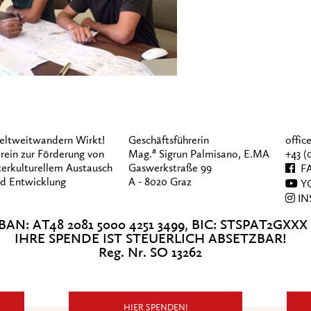
ltweitwandern Wirkt!
Geschäftsführerin
offi
a
rein zur Förderung von
Mag.
Sigrun Palmisano, E.MA
+43 (
terkulturellem Austausch
Gaswerkstraße 99
FA
d Entwicklung
A - 8020 Graz
Y
IN
BAN: AT48 2081 5000 4251 3499, BIC: STSPAT2GXXX
IHRE SPENDE IST STEUERLICH ABSETZBAR!
Reg. Nr. SO 13262
HIER SPENDEN!