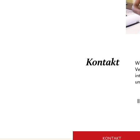
Kontakt
We
Ve
in
un
I
KONTAKT