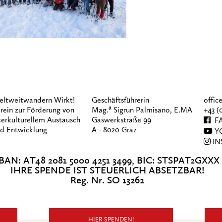
ltweitwandern Wirkt!
Geschäftsführerin
offi
a
rein zur Förderung von
Mag.
Sigrun Palmisano, E.MA
+43 (
terkulturellem Austausch
Gaswerkstraße 99
FA
d Entwicklung
A - 8020 Graz
Y
IN
BAN: AT48 2081 5000 4251 3499, BIC: STSPAT2GXXX
IHRE SPENDE IST STEUERLICH ABSETZBAR!
Reg. Nr. SO 13262
HIER SPENDEN!