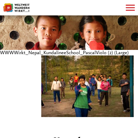
WWWWirkt_Nepal_KundalineeSchool_PascalViolo (2) (Large)