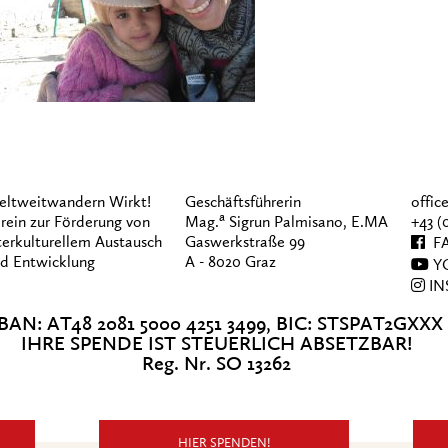
ltweitwandern Wirkt!
Geschäftsführerin
offi
a
rein zur Förderung von
Mag.
Sigrun Palmisano, E.MA
+43 (
terkulturellem Austausch
Gaswerkstraße 99
FA
d Entwicklung
A - 8020 Graz
Y
IN
BAN: AT48 2081 5000 4251 3499, BIC: STSPAT2GXXX
IHRE SPENDE IST STEUERLICH ABSETZBAR!
Reg. Nr. SO 13262
HIER SPENDEN!