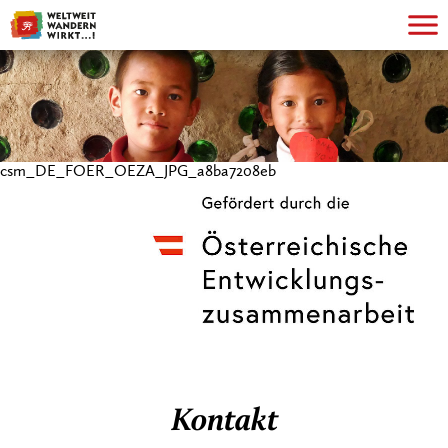
csm_DE_FOER_OEZA_JPG_a8ba7208eb
Kontakt