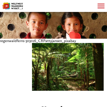
regenwaldferns-303016_CRPattyjansen_pixabay