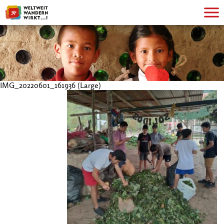
IMG_20220601_161936 (Large)