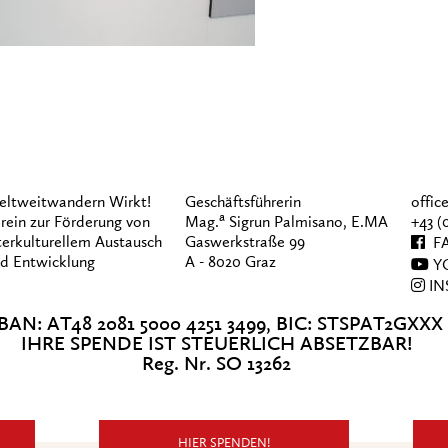
ltweitwandern Wirkt!
Geschäftsführerin
offi
a
rein zur Förderung von
Mag.
Sigrun Palmisano, E.MA
+43 (
terkulturellem Austausch
Gaswerkstraße 99
FA
d Entwicklung
A - 8020 Graz
Y
IN
BAN: AT48 2081 5000 4251 3499, BIC: STSPAT2GXXX
IHRE SPENDE IST STEUERLICH ABSETZBAR!
Reg. Nr. SO 13262
HIER SPENDEN!