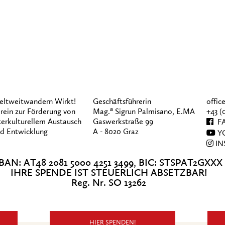
ltweitwandern Wirkt!
Geschäftsführerin
offi
a
rein zur Förderung von
Mag.
Sigrun Palmisano, E.MA
+43 (
terkulturellem Austausch
Gaswerkstraße 99
FA
d Entwicklung
A - 8020 Graz
Y
IN
BAN: AT48 2081 5000 4251 3499, BIC: STSPAT2GXXX
IHRE SPENDE IST STEUERLICH ABSETZBAR!
Reg. Nr. SO 13262
HIER SPENDEN!