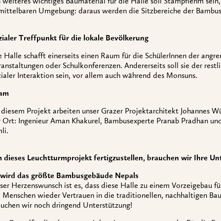
 weiteres wichtiges Baumaterial für die Halle soll Stampflehm sein,
mittelbaren Umgebung: daraus werden die Sitzbereiche der Bambush
zialer Treffpunkt für die lokale Bevölkerung
 Halle schafft einerseits einen Raum für die SchülerInnen der angre
ranstaltungen oder Schulkonferenzen. Andererseits soll sie der rest
zialer Interaktion sein, vor allem auch während des Monsuns.
am
 diesem Projekt arbeiten unser Grazer Projektarchitekt Johannes 
r Ort: Ingenieur Aman Khakurel, Bambusexperte Pranab Pradhan u
li.
 dieses Leuchtturmprojekt fertigzustellen, brauchen wir Ihre Un
 wird das größte Bambusgebäude Nepals
ser Herzenswunsch ist es, dass diese Halle zu einem Vorzeigebau f
e Menschen wieder Vertrauen in die traditionellen, nachhaltigen Ba
auchen wir noch dringend Unterstützung!