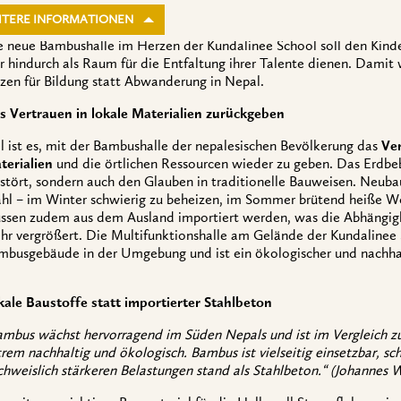
ITERE INFORMATIONEN
e neue Bambushalle im Herzen der Kundalinee School soll den Kind
r hindurch als Raum für die Entfaltung ihrer Talente dienen. Damit 
tzen für Bildung statt Abwanderung in Nepal.
s Vertrauen in lokale Materialien zurückgeben
el ist es, mit der Bambushalle der nepalesischen Bevölkerung das
Ver
terialien
und die örtlichen Ressourcen wieder zu geben. Das Erdbeb
rstört, sondern auch den Glauben in traditionelle Bauweisen. Neub
ahl – im Winter schwierig zu beheizen, im Sommer brütend heiße 
ssen zudem aus dem Ausland importiert werden, was die Abhängig
hr vergrößert. Die Multifunktionshalle am Gelände der Kundalinee 
mbusgebäude in der Umgebung und ist ein ökologischer und nachhal
kale Baustoffe statt importierter Stahlbeton
ambus wächst hervorragend im Süden Nepals und ist im Vergleich z
trem nachhaltig und ökologisch. Bambus ist vielseitig einsetzbar, s
chweislich stärkeren Belastungen stand als Stahlbeton.“ (Johannes W