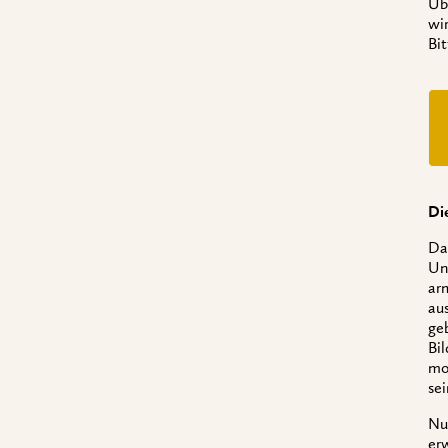
Üb
wi
Bit
Di
Da
Un
arm
au
ge
Bi
mo
se
Nu
er