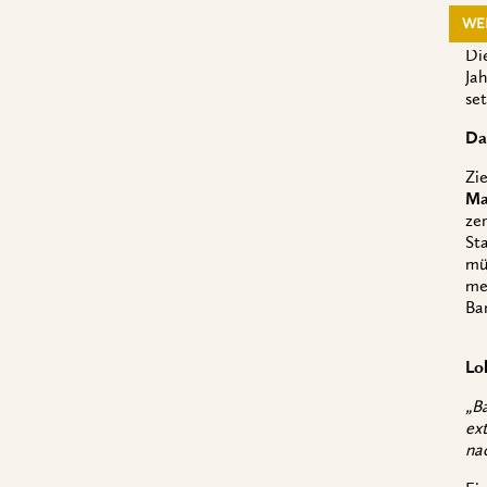
WE
Di
Jah
se
Da
Zi
Ma
ze
St
mü
me
Ba
Lo
„B
ex
na