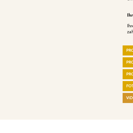
Ih
Ih
za
PR
PRO
PRO
FO
VI