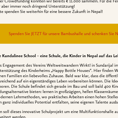
er Crowdfunding konnten wir bereits € 11.000 sammeln. Für die Fer
r aber immer noch dringend Unterstützung!
te spenden Sie weiterhin für eine bessere Zukunft in Nepal!
Spenden Sie JETZT für unsere Bambushalle und schenken Sie N
e Kundalinee School – eine Schule, die Kinder in Nepal auf das L
s Engagement des Vereins Weltweitwandern Wirkt! in Sundarijal i
terstützung des Kinderheims „Happy Bottle Houses“. Hier finden W
en Familien ein liebevolles Zuhause. Bald war klar, dass die öffent
sreichend auf ein eigenständiges Leben vorbereiten können. Die Id
boren. Die Schule befindet sich gerade im Bau und soll bald 400 Kin
ldungsalternative bieten: lernen in großzügigen, hellen Klassenräum
dernen Lehrmethoden, wo praktisches Arbeiten einen hohen Stellen
in ganz individuelles Potential entfalten, seine eigenen Talente aus
n soll dieses innovative Schulprojekt um eine Multifunktionshalle a
weitert werden.