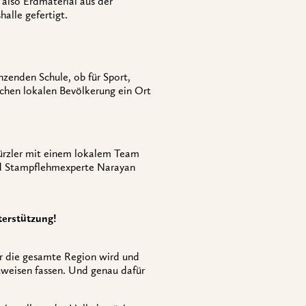
 also Erdmaterial aus der
alle gefertigt.
nzenden Schule, ob für Sport,
lichen lokalen Bevölkerung ein Ort
Würzler mit einem lokalem Team
nd Stampflehmexperte Narayan
terstützung!
ür die gesamte Region wird und
uweisen fassen. Und genau dafür