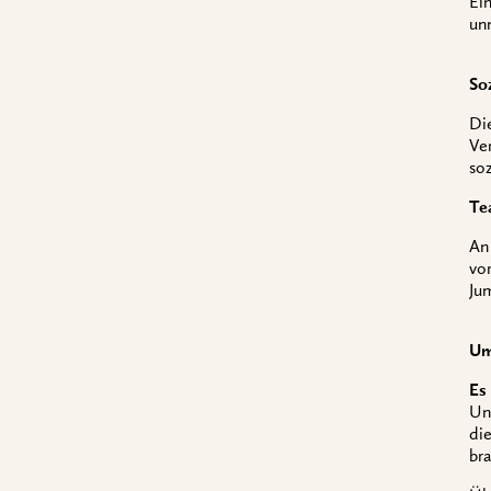
Ein
un
So
Die
Ve
so
Te
An
vo
Jum
Um
Es
Un
di
br