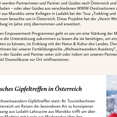
 werden Partnerinnen und Partner und Guides nach Österreich un
eladen – oder aber Guides aus verschiedenen WWW-Destinationen 
aus Marokko seine Kollegen in Ladakh bei der Tour „Trekking und
rum besuchte uns in Österreich. Diese Projekte hat der „Verein We
dung im Jahre 2015 übernommen und erweitert.
den Empowerment-Programmen geht es uns um eine Stärkung der Me
s die Unterstützung zukommen zu lassen die sie benötigen, um ein
ten zu können, im Einklang mit der Natur & Kultur des Landes. Dies
tInnen bei unserer Fortbildungsreihe „Weltweitwandern Academy“,
n der Guides und Partner unter sich oder indem wir unseren Part
iel Deutschkurse vor Ort mitfinanzieren.
hes Gipfeltreffen in Österreich
tweitwandern-Gipfeltreffen statt: 80 TouristikerInnen
Österreich um Reisen der besonderen Art zu konzipieren
ang aus Ladakh Lahoucine aus Marokko trifft um über
us Madeira mit Lawis aus Madagaskar über ihre