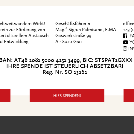
ltweitwandern Wirkt!
Geschäftsführerin
offi
a
rein zur Förderung von
Mag.
Sigrun Palmisano, E.MA
+43 (
terkulturellem Austausch
Gaswerkstraße 99
FA
d Entwicklung
A - 8020 Graz
Y
IN
BAN: AT48 2081 5000 4251 3499, BIC: STSPAT2GXXX
IHRE SPENDE IST STEUERLICH ABSETZBAR!
Reg. Nr. SO 13262
HIER SPENDEN!