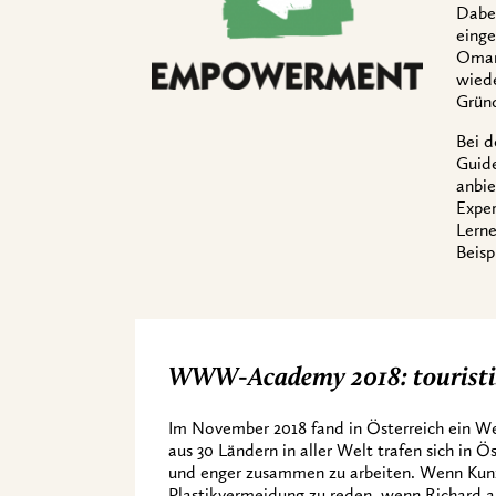
Dabei
eing
Omar 
wiede
Grün
Bei 
Guide
anbie
Exper
Lerne
Beisp
WWW-Academy 2018: touristisc
Im November 2018 fand in Österreich ein Wel
aus 30 Ländern in aller Welt trafen sich in 
und enger zusammen zu arbeiten. Wenn Kunz
Plastikvermeidung zu reden, wenn Richard a