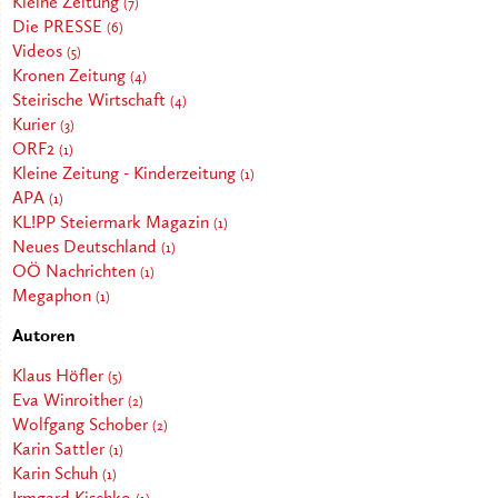
Kleine Zeitung
(7)
Die PRESSE
(6)
Videos
(5)
Kronen Zeitung
(4)
Steirische Wirtschaft
(4)
Kurier
(3)
ORF2
(1)
Kleine Zeitung - Kinderzeitung
(1)
APA
(1)
KL!PP Steiermark Magazin
(1)
Neues Deutschland
(1)
OÖ Nachrichten
(1)
Megaphon
(1)
Autoren
Klaus Höfler
(5)
Eva Winroither
(2)
Wolfgang Schober
(2)
Karin Sattler
(1)
Karin Schuh
(1)