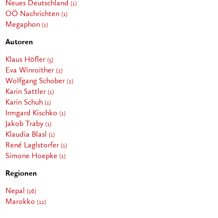
Neues Deutschland
(1)
OÖ Nachrichten
(1)
Megaphon
(1)
Autoren
Klaus Höfler
(5)
Eva Winroither
(2)
Wolfgang Schober
(2)
Karin Sattler
(1)
Karin Schuh
(1)
Irmgard Kischko
(1)
Jakob Traby
(1)
Klaudia Blasl
(1)
René Laglstorfer
(1)
Simone Hoepke
(1)
Regionen
Nepal
(16)
Marokko
(12)