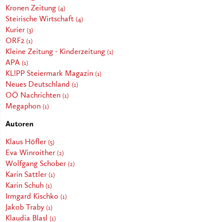
Kronen Zeitung
(4)
Steirische Wirtschaft
(4)
Kurier
(3)
ORF2
(1)
Kleine Zeitung - Kinderzeitung
(1)
APA
(1)
KL!PP Steiermark Magazin
(1)
Neues Deutschland
(1)
OÖ Nachrichten
(1)
Megaphon
(1)
Autoren
Klaus Höfler
(5)
Eva Winroither
(2)
Wolfgang Schober
(2)
Karin Sattler
(1)
Karin Schuh
(1)
Irmgard Kischko
(1)
Jakob Traby
(1)
Klaudia Blasl
(1)